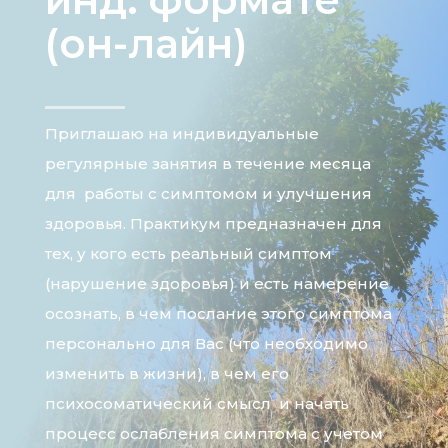
(он-лайн)
Приглашаю на индивидуальные
регулярные занятия в течение месяца
для работы с симптомом и улучшения
здоровья. Практикум предназначен для
тех, у кого есть реальный симптом
(нарушение здоровья) и есть намерение
осознать, в чем послание этого симптома
персонально для Вас (что необходимо
изменить в жизни), в чем его
психосоматический смысл и начать
процесс ослабления симптома с учетом