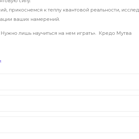
нтовую силу.
ий, прикоснемся к теплу квантовой реальности, иссл
зации ваших намерений.
 Нужно лишь научиться на нем играть». Кредо Мутва
м