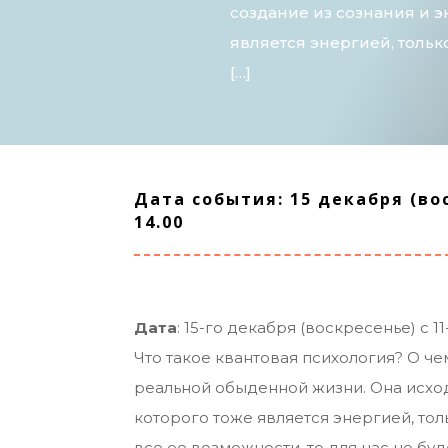
создание из сознания и э
является энергией, тольк
[…]
Дата события: 15 декабря (вос
14.00
Дата
: 15-го декабря (воскресенье) с 11
Что такое квантовая психология? О ч
реальной обыденной жизни. Она исходи
которого тоже является энергией, тол
все ее возможности, то для нас не бу