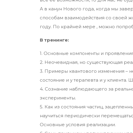
А в канун Нового года, когда мы зав
способам взаимодействия со своей ж
году. По крайней мере , можно попробо
В тренинге:
1. Основные компоненты и проявления
2. Неочевидная, но существующая реа
3. Примеры квантового изменения – н
состояние и у терапевта и у клиента. 
4. Сознание наблюдающего за реально
эксперименты.
5. Как из состояния частиц, зацеплен
научиться периодически перемещатьс
Основные условия реализации.