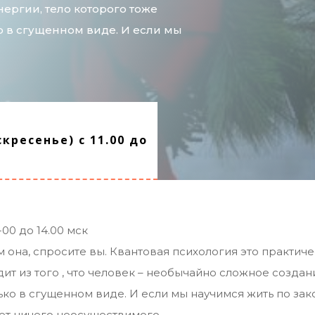
нергии, тело которого тоже
о в сгущенном виде. И если мы
кресенье) с 11.00 до
-00 до 14.00 мск
ем она, спросите вы. Квантовая психология это практи
т из того , что человек – необычайно сложное создани
ько в сгущенном виде. И если мы научимся жить по зак
дет ничего неосуществимого.