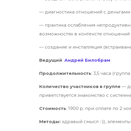
— диагностика отношений с деньгами
— практика ослабления непродуктивны
возможностях в контексте отношений 
— создание и инсталляция (встраивани
Ведущий
:
Андрей Билобрам
Продолжительность
: 3,5 часа (груп
Количество участников в группе
— до
приветствуется знакомство с системн
Стоимость
: 1900 р. при оплате по 2 н
Методы:
здравый смысл :-)), элемент