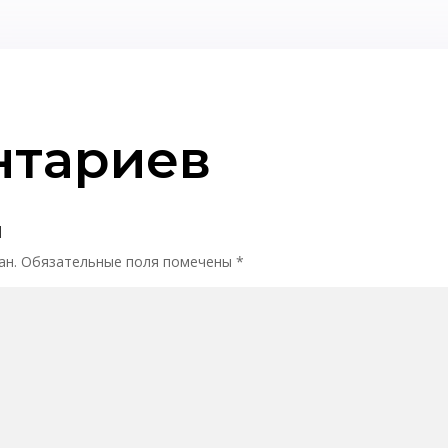
нтариев
й
ан.
Обязательные поля помечены
*