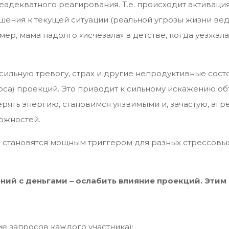
 неадекватного реагирования. Т.е. происходит актива
ения к текущей ситуации (реальной угрозы жизни ведь
ер, мама надолго «исчезала» в детстве, когда уезжала
ильную тревогу, страх и другие непродуктивные состо
оса) проекций. Это приводит к сильному искажению о
ерять энергию, становимся уязвимыми и, зачастую, аг
можностей.
ми становятся мощным триггером для разных стрессовы
ий с деньгами – ослабить влияние проекций. Этим 
ие запросов каждого участника);