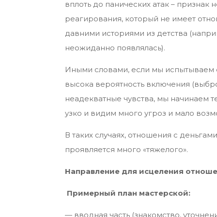
вплоть до панических атак – признак
реагирования, который не имеет отнош
давними историями из детства (наприм
неожиданно появлялась).
Иными словами, если мы испытываем с
высока вероятность включения (выбр
неадекватные чувства, мы начинаем т
узко и видим много угроз и мало воз
В таких случаях, отношения с деньга
проявляется много «тяжелого».
Направление для исцеления отношен
Примерный план мастерской:
— вводная часть (знакомство, уточнен