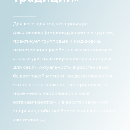
Для кого: для тех, кто проводит
расстановки (индивидуально и в группе),
практикует групповые и инд.формы
психотерапии (особенно «самотерапию»,
а также для практикующих «расстановки
для себя». Актуальность: в расстановках
бывает такой момент, когда проявляется
что-то очень сложное, что привносит в
поле много напряжения и «все
останавливается» и в расстановке «нет
энергии», либо, наоборот, слишком много
хаотичной […]