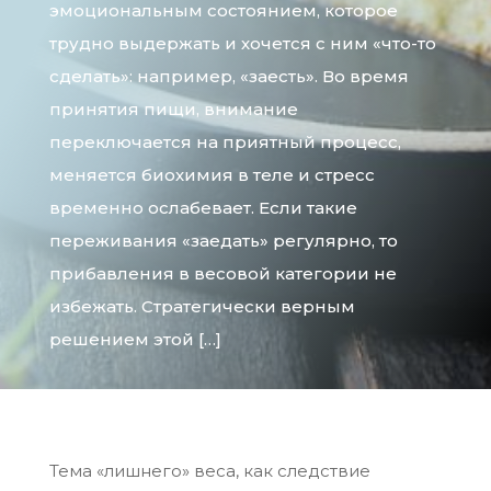
эмоциональным состоянием, которое
трудно выдержать и хочется с ним «что-то
сделать»: например, «заесть». Во время
принятия пищи, внимание
переключается на приятный процесс,
меняется биохимия в теле и стресс
временно ослабевает. Если такие
переживания «заедать» регулярно, то
прибавления в весовой категории не
избежать. Стратегически верным
решением этой […]
Тема «лишнего» веса, как следствие