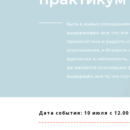
Быть в живых отношениях
выдерживать все, что эти
приносят они и радость и
опустошение, и близость
единения и непонятость… 
же является ключевыми ф
выдержать все то, что слу
Дата события: 10 июля с 12.00