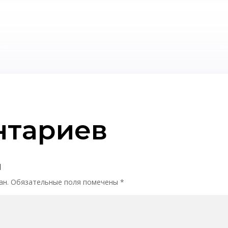
нтариев
й
ан.
Обязательные поля помечены
*