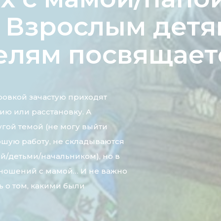
» Взрослым детя
елям посвящает
овкой зачастую приходят
ию или расстановку. А
угой темой (не могу выйти
ошую работу, не складываются
/детьми/начальником), но в
тношений с мамой… И не важно
ь о том, какими были