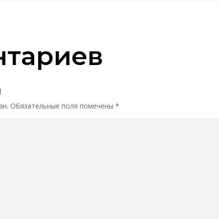
нтариев
й
ан.
Обязательные поля помечены
*