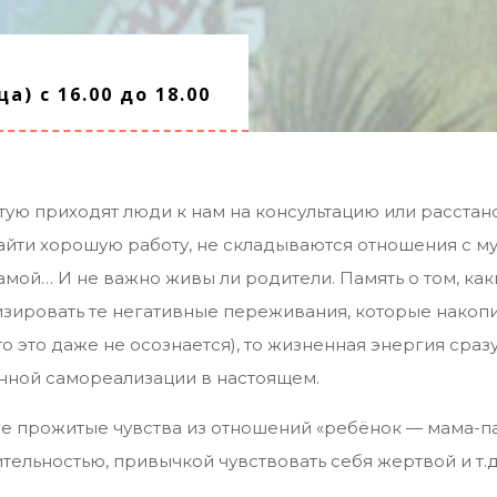
а) с 16.00 до 18.00
ую приходят люди к нам на консультацию или расстано
 найти хорошую работу, не складываются отношения с м
амой… И не важно живы ли родители. Память о том, ка
изировать те негативные переживания, которые накопи
о это даже не осознается), то жизненная энергия сраз
енной самореализации в настоящем.
не прожитые чувства из отношений «ребёнок — мама-п
льностью, привычкой чувствовать себя жертвой и т.д