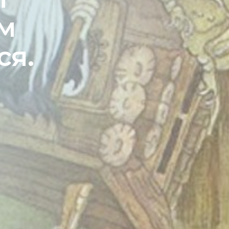
м
ся.