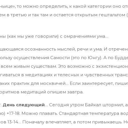
аньице», то можно определить, к какой категории оно о
ем в третью и так там и остается открытым гештальтом
ы (как мы уже говорили) с омрачениями ума…
щающаяся осознанность мыслей, речи и ума. И отречен
 пользу осуществления Самости (это по Юнгу). А по Будде
я всем живым существам. Это возможно с экзистенцио
гиваться в медитациях и телесных и чувственных тран
их практик для москвичей… Если заинтересует, пишит
горитмов медитаций опишем завтра.
т.
День следующий
… Сегодня утром Байкал штормил, а
о) +17-18. Можно плавать. Стандартная температура во
ов 13-14… Поначалу впечатляет, а потом привыкаешь. Н