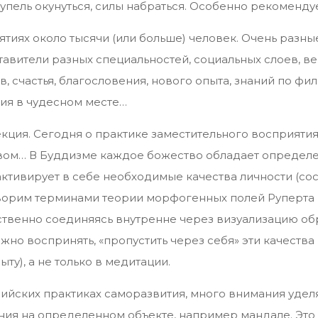
купель окунуться, силы набраться. Особенно рекоменду
ятиях около тысячи (или больше) человек. Очень разн
тавители разных специальностей, социальных слоев, 
в, счастья, благословения, нового опыта, знаний по ф
ия в чудесном месте…
екция. Сегодня о практике заместительного восприятия
твом… В Буддизме каждое божество обладает определ
ктивирует в себе необходимые качества личности (со
говорим терминами теории морфогенных полей Руперта 
ственно соединяясь внутренне через визуализацию об
жно воспринять, «пропустить через себя» эти качества
ту), а не только в медитации.
дийских практиках саморазвития, много внимания уде
ния на определенном объекте, например мандале. Это