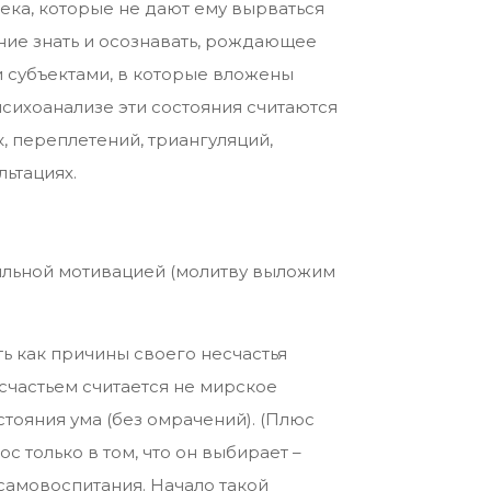
ека, которые не дают ему вырваться
лание знать и осознавать, рождающее
ли субъектами, в которые вложены
психоанализе эти состояния считаются
, переплетений, триангуляций,
льтациях.
ильной мотивацией (молитву выложим
ь как причины своего несчастья
 счастьем считается не мирское
стояния ума (без омрачений). (Плюс
 только в том, что он выбирает –
 самовоспитания. Начало такой