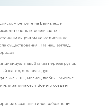
дийском ретрите на Байкале… и
исходит очень перекликается с
осточным акцентом на медитациях,
сла существования… На наш взгляд,
городов.
индивидуальная. Этакая перезагрузка,
ный шатер, столовая, душ,
 фильме «Ешь, молись, люби»… Многие
дители занимаются. Все это создает
ширения осознания и «освобождения