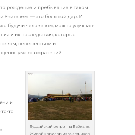
 что рождение и пребывание в таком
 и Учителем — это большой дар. И
ько будучи человеком, можно улучшать
яния и их последствия, которые
гневом, невежеством и
чищения ума от омрачений
речи и
что-то
о
Буддийский ретрит на Байкале.
е
Живой коридор из участников