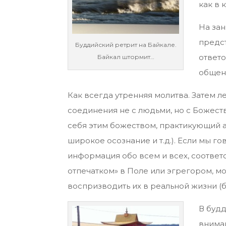
как в 
На зан
предс
Буддийский ретрит на Байкале.
ответо
Байкал штормит…
общен
Как всегда утренняя молитва. Затем л
соединения не с людьми, но с Божес
себя этим божеством, практикующий а
широкое осознание и т.д.). Если мы 
информация обо всем и всех, соответ
отпечатком» в Поле или эгрегором, мо
воспризводить их в реальной жизни (бы
В буд
внима