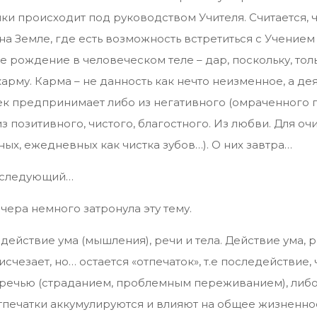
ки происходит под руководством Учителя. Считается,
на Земле, где есть возможность встретиться с Учением
 рождение в человеческом теле – дар, поскольку, тол
арму. Карма – не данность как нечто неизменное, а де
ек предпринимает либо из негативного (омраченного 
з позитивного, чистого, благостного. Из любви. Для о
ых, ежедневных как чистка зубов…). О них завтра…
нь следующий…
вчера немного затронула эту тему.
 действие ума (мышления), речи и тела. Действие ума, 
счезает, но… остается «отпечаток», т.е последействие, 
оречью (страданием, проблемным переживанием), либ
Отпечатки аккумулируются и влияют на общее жизненно