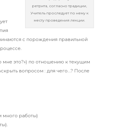
ретрита, согласно традиции,
Учитель проследует по нему к
месту проведения лекции.
ует
апия
ачинаются с порождения правильной
процессе.
о мне это?») по отношению к текущим
скрыть вопросом : для чего…? После
м много работы)
ты).