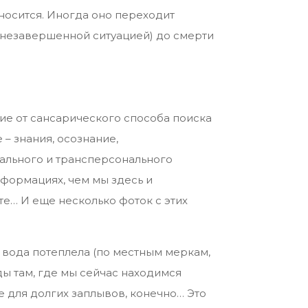
тносится. Иногда оно переходит
 (незавершенной ситуацией) до смерти
ие от сансарического способа поиска
 – знания, осознание,
нального и трансперсонального
сформациях, чем мы здесь и
е… И еще несколько фоток с этих
 вода потеплела (по местным меркам,
ды там, где мы сейчас находимся
е для долгих заплывов, конечно… Это