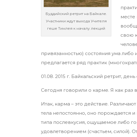
практи
Буддийский ретрит на Байкале.
месте 
Участники ждут выхода Учителя
вообще
геше Тинлея к началу лекций
свою к
челов
привязанностью) состояния ума либо и
предлагается ряд практик (многократн
01.08. 2015 г. Байкальский ретрит, де
Сегодня говорили о карме. Я как раз 
Итак, карма – это действие. Различают
тела непостоянно, оно порождается и и
типа послевкусия, ощущаемое либо г
удовлетворением (счастьем, силой). 