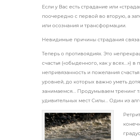
Если у Вас есть страдание или «страд
поочередно с первой во вторую, а зат
или осознания и трансформации.
Невидимые причины страдания связан
Теперь о противоядиях. Это непрекра
счастья («обыденного, как у всех…») в
непривязанность и пожелания счасть
уровней, до которых важно уметь дотя
занимаемся… Продумываем тренинг так
удивительных мест Силы… Один из ал
Ретри
конечн
градус