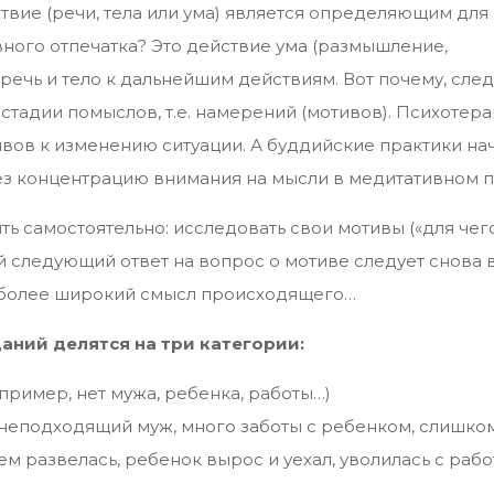
ствие (речи, тела или ума) является определяющим для
ного отпечатка? Это действие ума (размышление,
 речь и тело к дальнейшим действиям. Вот почему, след
стадии помыслов, т.е. намерений (мотивов). Психотер
ивов к изменению ситуации. А буддийские практики н
рез концентрацию внимания на мысли в медитативном 
ть самостоятельно: исследовать свои мотивы («для чег
следующий ответ на вопрос о мотиве следует снова в
ся более широкий смысл происходящего…
аний делятся на три категории:
апример, нет мужа, ребенка, работы…)
ь неподходящий муж, много заботы с ребенком, слишко
ем развелась, ребенок вырос и уехал, уволилась с рабо