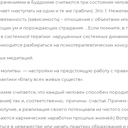
рачениями в Буддизме считаются три состояния челов
чает «наступать на одни и те же грабли»). Это: 1. Неже
Привязанность (зависимость) – отношения с объектами и
яющих ум и порождающих страдания. …Если помните, в 
 в системной терапии- нарушенных системных динамик
риходится разбираться на психотерапевтических консу
ых медитаций.
й молитвы — настройки на предстоящую работу с прав
актики «благу всех живых существ».
изме считается, что каждый человек способен породит
ания) так и, соответственно, причины счастья. Причем
олучие, а реализация своего потенциала из чистого со
аются кармические наработки прошлых жизней.) Вопрос
ться в невежестве или начать практику образования и