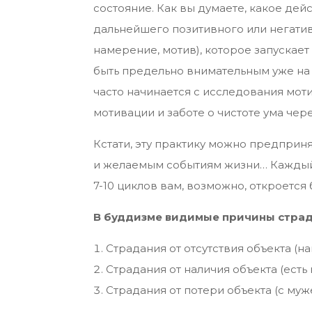
состояние. Как вы думаете, какое дей
дальнейшего позитивного или негатив
намерение, мотив), которое запускает
быть предельно внимательным уже на 
часто начинается с исследования мот
мотивации и заботе о чистоте ума че
Кстати, эту практику можно предприня
и желаемым событиям жизни… Каждый 
7-10 циклов вам, возможно, откроет
В буддизме видимые причины страд
Страдания от отсутствия объекта (н
Страдания от наличия объекта (ест
Страдания от потери объекта (с муж