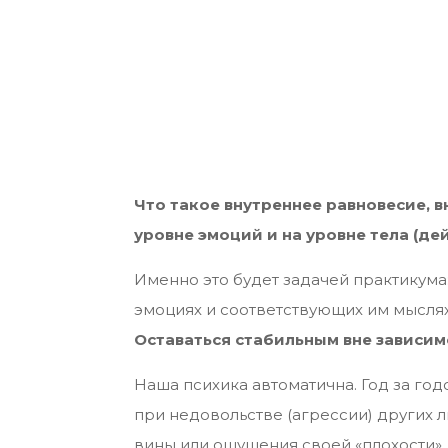
Что такое внутреннее равновесие, в
уровне эмоций и на уровне тела (дей
Именно это будет задачей практикума: 
эмоциях и соответствующих им мыслях
Оставаться стабильным вне зависи
Наша психика автоматична. Год за го
при недовольстве (агрессии) других лю
вины или ощущения своей «плохости»,