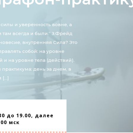
 силы и уверенность вовне, а
и там всегда и были.“ З.Фрейд
новесие, внутренняя Сила? Это
правлять собой: на уровне
 и на уровне тела (действий).
 практикума: день за днем, в
 […]
30 до 19.00, далее
.00 мск