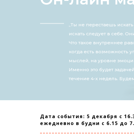
„Ты не перестаешь искать
искать следует в себе. Он
Что такое внутреннее рав
когда есть возможность у
мыслей, на уровне эмоций
Именно это будет задачей
течение 4-х недель. Будем
Дата события: 5 декабря с 16.
ежедневно в будни с 6.15 до 7