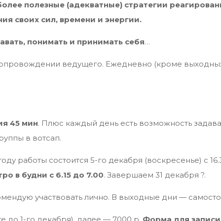
олее полезные (адекватные) стратегии реагировани
ия своих сил, времени и энергии.
навать, понимать и принимать себя
…
опровождении ведущего. Ежедневно (кроме выходных
я 45 мин
. Плюс каждый день есть возможность задава
группы в вотсап.
оду работы состоится 5-го декабря (воскресенье) с 16.3
ро в будни с 6.15 до 7.00
. Завершаем 31 декабря ?.
омендую участвовать лично. В выходные дни — самосто
ате до 1-го декабря), далее — 7000 р.
Форма для записи