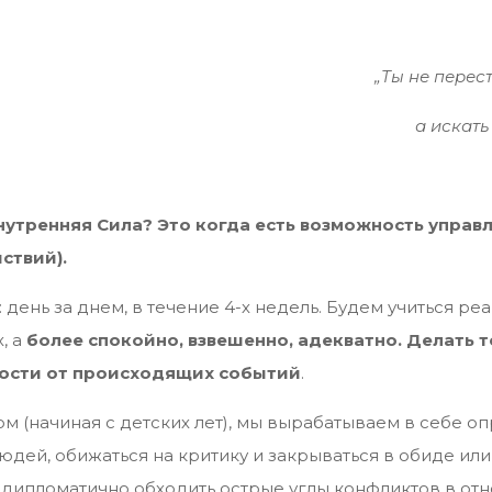
„Ты не перес
а искать
нутренняя Сила? Это когда есть возможность управл
ствий).
день за днем, в течение 4-х недель. Будем учиться реа
, а
более спокойно, взвешенно, адекватно. Делать то
мости от происходящих событий
.
дом (начиная с детских лет), мы вырабатываем в себе
дей, обижаться на критику и закрываться в обиде или н
 дипломатично обходить острые углы конфликтов в отн