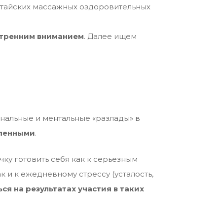
итайских массажных оздоровительных
нутренним вниманием
. Далее ищем
альные и ментальные «разлады»
в
ленными
.
ку готовить себя как к серьезным
к и к ежедневному стрессу (усталость,
я на результатах участия в таких