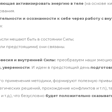
ляющая активизировать энергию в теле
(на основе к
ования.
тельности и осознанности к себе через работу с в
х:
сли мешают быть в состоянии Силы;
ли предстоящими) они связаны.
весия и внутренней Силы:
преобразуем наши эмоцион
, уверенности
. И идем в предстоящий день
подготов
ого применения методики, формируют полезную привыч
гических решений, прохождение конфликтов и т.п.), та
 т.д.), что безусловно
будет положительно сказыватьс