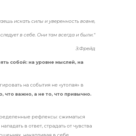
таешь искать силы и уверенность вовне,
 следует в себе. Они там всегда и были.“
З.Фрейд
ять собой: на уровне мыслей, на
гировать на события не «утопая» в
, что важно, а не то, что привычно.
 определенные рефлексы: сжиматься
ападать в ответ, страдать от чувства
ошениях, накапливая в себе