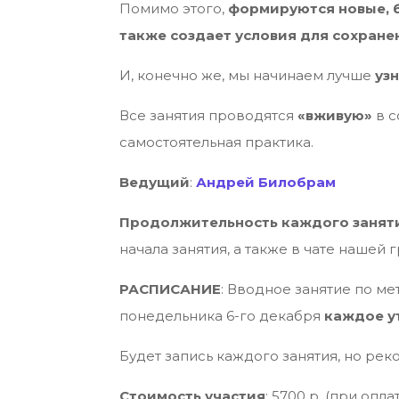
Помимо этого,
формируются новые, б
также создает условия для сохранен
И, конечно же, мы начинаем лучше
уз
Все занятия проводятся
«вживую»
в с
самостоятельная практика.
Ведущий
:
Андрей Билобрам
Продолжительность каждого заняти
начала занятия, а также в чате нашей 
РАСПИСАНИЕ
: Вводное занятие по мет
понедельника 6-го декабря
каждое ут
Будет запись каждого занятия, но рек
Стоимость участия
: 5700 р. (при опл