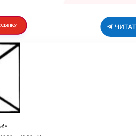
ССЫЛКУ
ЧИТАТ
ы!»