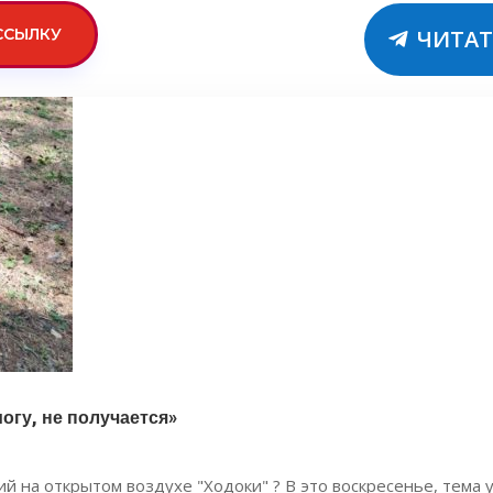
ССЫЛКУ
ЧИТАТ
огу, не получается»
на открытом воздухе "Ходоки" ? В это воскресенье, тема ут