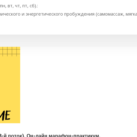
, вт, чт, пт, сб).:
зического и энергетического пробуждения (самомассаж, мягка
3-й поток). Он-лайн марафон-практикум.